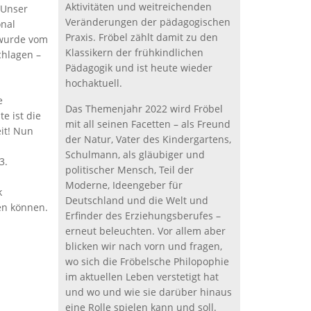
Aktivitäten und weitreichenden
 Unser
Veränderungen der pädagogischen
onal
Praxis. Fröbel zählt damit zu den
 wurde vom
Klassikern der frühkindlichen
chlagen –
Pädagogik und ist heute wieder
hochaktuell.
e
Das Themenjahr 2022 wird Fröbel
e ist die
mit all seinen Facetten – als Freund
eit! Nun
der Natur, Vater des Kindergartens,
Schulmann, als gläubiger und
3.
politischer Mensch, Teil der
Moderne, Ideengeber für
k
Deutschland und die Welt und
en können.
Erfinder des Erziehungsberufes –
erneut beleuchten. Vor allem aber
blicken wir nach vorn und fragen,
wo sich die Fröbelsche Philopophie
im aktuellen Leben verstetigt hat
und wo und wie sie darüber hinaus
eine Rolle spielen kann und soll.