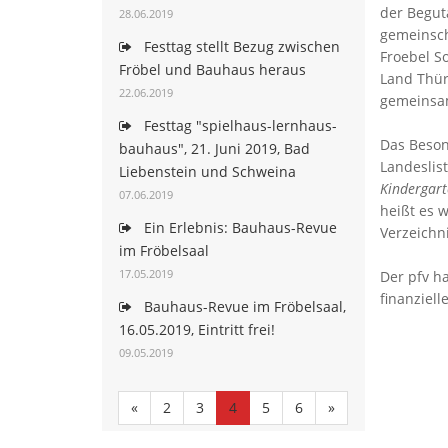
der Begut
28.06.2019
gemeinscha
Festtag stellt Bezug zwischen
Froebel S
Fröbel und Bauhaus heraus
Land Thür
22.06.2019
gemeinsam
Festtag "spielhaus-lernhaus-
Das Beson
bauhaus", 21. Juni 2019, Bad
Landeslist
Liebenstein und Schweina
Kindergart
07.06.2019
heißt es 
Ein Erlebnis: Bauhaus-Revue
Verzeichn
im Fröbelsaal
17.05.2019
Der pfv h
finanziel
Bauhaus-Revue im Fröbelsaal,
16.05.2019, Eintritt frei!
09.05.2019
«
2
3
4
5
6
»