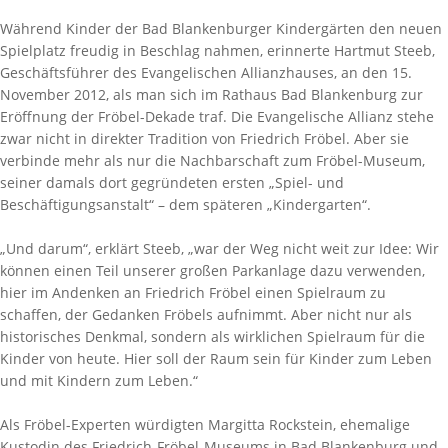
Während Kinder der Bad Blankenburger Kindergärten den neuen
Spielplatz freudig in Beschlag nahmen, erinnerte Hartmut Steeb,
Geschäftsführer des Evangelischen Allianzhauses, an den 15.
November 2012, als man sich im Rathaus Bad Blankenburg zur
Eröffnung der Fröbel-Dekade traf. Die Evangelische Allianz stehe
zwar nicht in direkter Tradition von Friedrich Fröbel. Aber sie
verbinde mehr als nur die Nachbarschaft zum Fröbel-Museum,
seiner damals dort gegründeten ersten „Spiel- und
Beschäftigungsanstalt“ – dem späteren „Kindergarten“.
„Und darum“, erklärt Steeb, „war der Weg nicht weit zur Idee: Wir
können einen Teil unserer großen Parkanlage dazu verwenden,
hier im Andenken an Friedrich Fröbel einen Spielraum zu
schaffen, der Gedanken Fröbels aufnimmt. Aber nicht nur als
historisches Denkmal, sondern als wirklichen Spielraum für die
Kinder von heute. Hier soll der Raum sein für Kinder zum Leben
und mit Kindern zum Leben.“
Als Fröbel-Experten würdigten Margitta Rockstein, ehemalige
Kustodin des Friedrich-Fröbel-Museums in Bad Blankenburg und