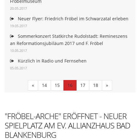
Fröbelmuseum
20.05.2017
Neuer Flyer: Friedrich Fröbel im Schwarzatal erleben
19.05.2017
Sommerkonzert Statkirche Rudolstadt: Remineszens
an Reformationsjubiläum 2017 und F. Fröbel
10.05.2017
Kürzlich in Radio und Fernsehen
05.05.2017
«
14
15
16
17
18
»
"FRÖBEL-ARCHE" ERÖFFNET - NEUER
SPIELPLATZ AM EV. ALLIANZHAUS BAD
BLANKENBURG