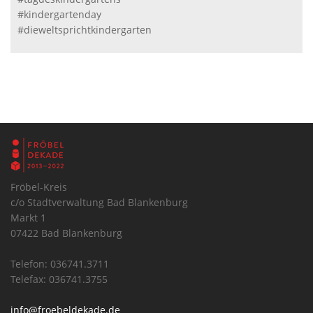
#kindergartenday
#dieweltsprichtkindergarten
Fröbel-Kreis
c/o Stadtverwaltung Bad Blankenburg
Markt 1
07422 Bad Blankenburg
Telefon: 036741.3711
Telefax: 036741.3755
info@froebeldekade.de